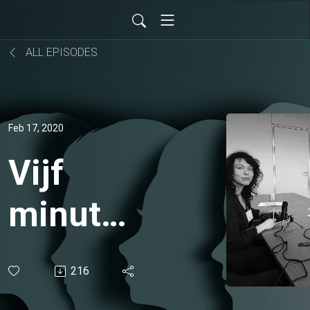
ALL EPISODES
Feb 17, 2020
Vijf
minuten
in de
216
grijze